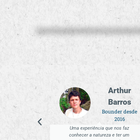
Arthur
Thainá
Barros
Eduarda
nder desde
Bounder desde
2016
2015
e nos faz
A OBB me preencheu por completo,
 e ter um
reavivou a minha vontade de ajudar, de