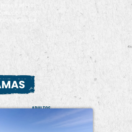
centes e adultos
ioemocionais por
agem, escalada e
ADULTOS