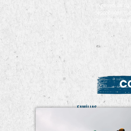
experiencial na
descobrirem tod
meio de experiê
FAMÍLIAS