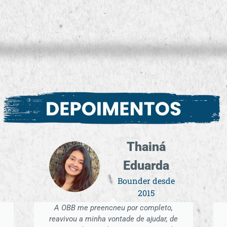
Camila
Romero
Bounder desde
2016
Procurei o FEAL logo após terminar
um curso de guia de turismo, buscava