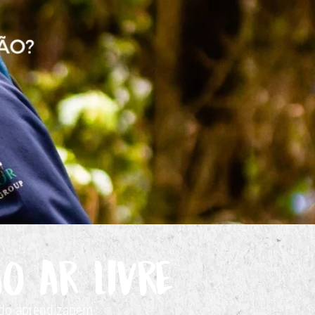
ão
o ar livre
endo aprendizagem