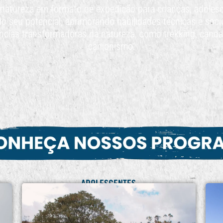
 natureza em formato de expedição para crianças, adoles
o seu potencial, aprimorando habilidades técnicas e soc
ncias transformadoras na natureza, como trekking, cano
canionismo.
ADOLESCENTES