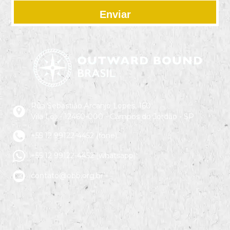
Enviar
Rua Sebastião Arcanjo Lopes, 160
Vila Loli - 12460-000 - Campos do Jordão - SP
+55 12 99122-4452 (fone)
+55 12 99122-4452 (whatsapp)
contato@obb.org.br