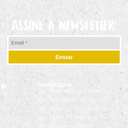
ASSINE A NEWSLETTER:
Enviar
NAVEGAÇÃO
PERGUNTAS FREQUENTES
POLITICA DE PRIVACIDADE
TERMOS E CONDIÇÕES
ENTRE EM CONTATO
 SP
SEJA UM PARCEIRO