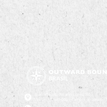
Rua Sebastião Arcanjo Lopes, 160
Vila Loli - 12460-000 - Campos do Jordão -