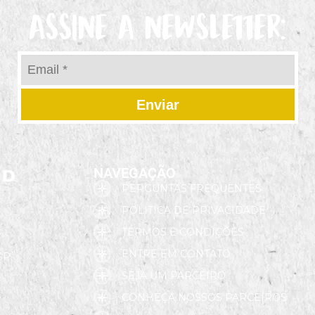
ASSINE A NEWSLETTER:
Enviar
NAVEGAÇÃO
PERGUNTAS FREQUENTES
POLITICA DE PRIVACIDADE
TERMOS E CONDIÇÕES
ENTRE EM CONTATO
 SP
SEJA UM PARCEIRO
CONHEÇA NOSSOS PARCEIROS