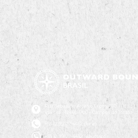
Rua Sebastião Arcanjo Lopes, 160
Vila Loli - 12460-000 - Campos do Jordão -
+55 12 99122-4452 (fone)
+55 12 99122-4452 (whatsapp)