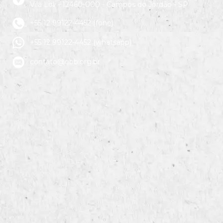
Vila Loli - 12460-000 - Campos do Jordão - SP
+55 12 99122-4452 (fone)
+55 12 99122-4452 (whatsapp)
contato@obb.org.br